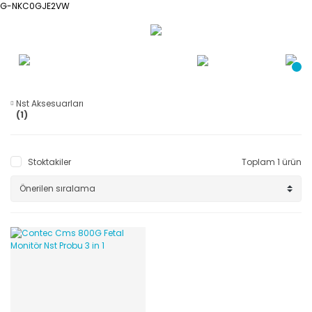
G-NKC0GJE2VW
Nst Aksesuarları
(1)
Stoktakiler
Toplam 1 ürün