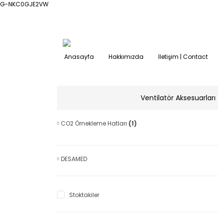
G-NKC0GJE2VW
Anasayfa
Hakkımızda
İletişim | Contact
Ventilatör Aksesuarları
CO2 Örnekleme Hatları
(1)
DESAMED
Stoktakiler