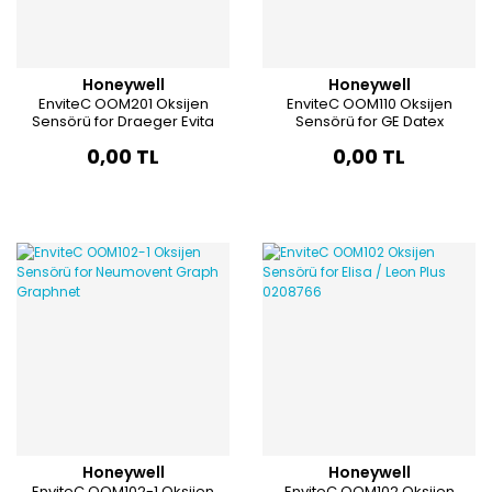
Solunum Devreleri
Bakteri Filtreleri
Honeywell
Honeywell
EnviteC OOM201 Oksijen
EnviteC OOM110 Oksijen
Sensörü for Draeger Evita
Sensörü for GE Datex
Devre Destek Kolları
Babylog Fabius 6850645
Ohmeda
0,00 TL
0,00 TL
Honeywell
Honeywell
EnviteC OOM102-1 Oksijen
EnviteC OOM102 Oksijen