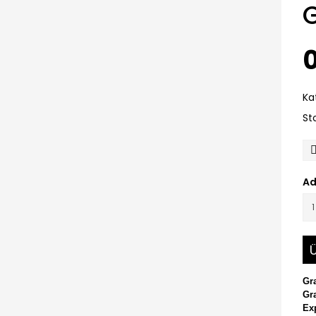
0
Ka
St
Ad
Ü
Gra
Gr
Ex