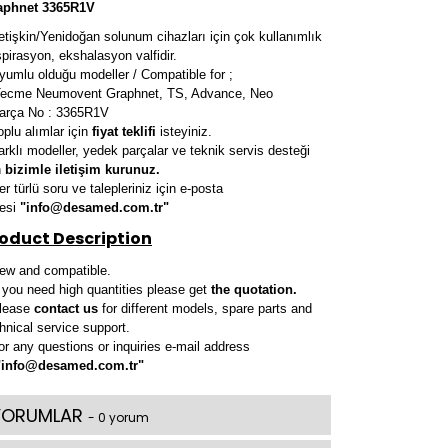
aphnet 3365R1V
etişkin/Yenidoğan solunum cihazları için çok kullanımlık
pirasyon, ekshalasyon valfidir.
yumlu olduğu modeller / Compatible for ;
cme Neumovent Graphnet, TS, Advance, Neo
Parça No : 3365R1V
oplu alımlar için
fiyat teklifi
isteyiniz.
arklı modeller, yedek parçalar ve teknik servis desteği
n
bizimle iletişim kurunuz.
er türlü soru ve talepleriniz için e-posta
resi
"info@desamed.com.tr"
oduct Description
ew and compatible.
f you need high quantities please get
the
quotation
.
Please
contact us
for different models, spare parts and
hnical service support.
or any questions or inquiries e-mail address
"info@desamed.com.tr"
YORUMLAR
- 0 yorum