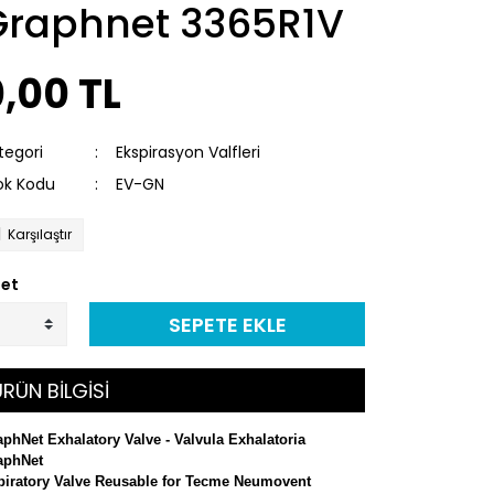
Graphnet 3365R1V
,00 TL
tegori
Ekspirasyon Valfleri
ok Kodu
EV-GN
Karşılaştır
et
SEPETE EKLE
RÜN BİLGİSİ
phNet Exhalatory Valve - Valvula Exhalatoria
aphNet
piratory Valve Reusable for Tecme Neumovent