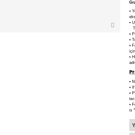
Gr
• Y
eks
• U
Te
• 
• T
• F
içi
• H
ad
Pr
• N
• I
• 
tec
• F
is