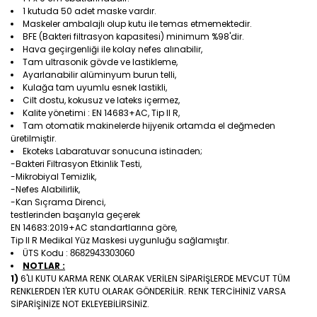
1 kutuda 50 adet maske vardır.
Maskeler ambalajlı olup kutu ile temas etmemektedir.
BFE (Bakteri filtrasyon kapasitesi) minimum %98'dir.
Hava geçirgenliği ile kolay nefes alınabilir,
Tam ultrasonik gövde ve lastikleme,
Ayarlanabilir alüminyum burun telli,
Kulağa tam uyumlu esnek lastikli,
Cilt dostu, kokusuz ve lateks içermez,
Kalite yönetimi : EN 14683+AC, Tip II R,
Tam otomatik makinelerde hijyenik ortamda el değmeden
üretilmiştir.
Ekoteks Labaratuvar sonucuna istinaden;
-Bakteri Filtrasyon Etkinlik Testi,
-Mikrobiyal Temizlik,
-Nefes Alabilirlik,
-Kan Sıçrama Direnci,
testlerinden başarıyla geçerek
EN 14683:2019+AC standartlarına göre,
Tip II R Medikal Yüz Maskesi uygunluğu sağlamıştır.
ÜTS Kodu :
8682943303060
NOTLAR :
1)
6'LI KUTU KARMA RENK OLARAK VERİLEN SİPARİŞLERDE MEVCUT TÜM
RENKLERDEN 1'ER KUTU OLARAK GÖNDERİLİR. RENK TERCİHİNİZ VARSA
SİPARİŞİNİZE NOT EKLEYEBİLİRSİNİZ.