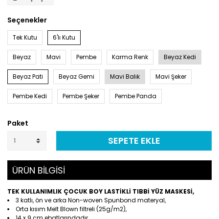
Seçenekler
Tek Kutu
6'lı Kutu
Beyaz
Mavi
Pembe
Karma Renk
Beyaz Kedi
Beyaz Pati
Beyaz Gemi
Mavi Balık
Mavi Şeker
Pembe Kedi
Pembe Şeker
Pembe Panda
Paket
SEPETE EKLE
ÜRÜN BİLGİSİ
TEK KULLANIMLIK ÇOCUK BOY LASTİKLİ TIBBİ YÜZ MASKESİ,
3 katlı, ön ve arka Non-woven Spunbond materyal,
Orta kısım Melt Blown filtreli (25g/m2),
14 x 9 cm ebatlarındadır.