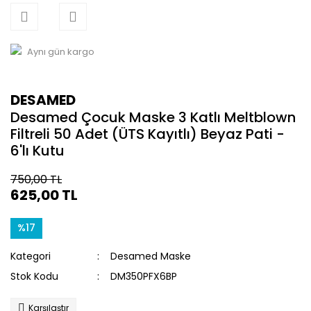
Aynı gün kargo
DESAMED
Desamed Çocuk Maske 3 Katlı Meltblown
Filtreli 50 Adet (ÜTS Kayıtlı) Beyaz Pati -
6'lı Kutu
750,00 TL
625,00 TL
%17
Kategori
Desamed Maske
Stok Kodu
DM350PFX6BP
Karşılaştır