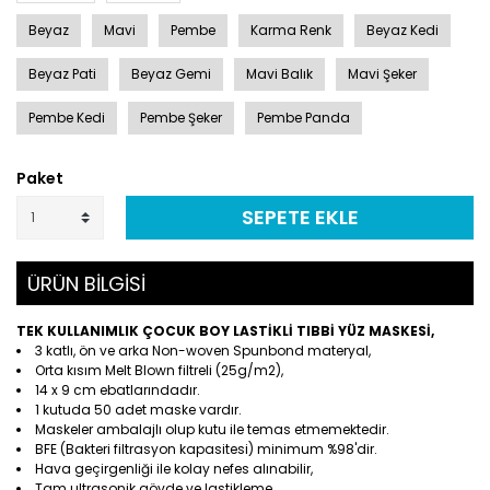
Beyaz
Mavi
Pembe
Karma Renk
Beyaz Kedi
Beyaz Pati
Beyaz Gemi
Mavi Balık
Mavi Şeker
Pembe Kedi
Pembe Şeker
Pembe Panda
Paket
SEPETE EKLE
ÜRÜN BİLGİSİ
TEK KULLANIMLIK ÇOCUK BOY LASTİKLİ TIBBİ YÜZ MASKESİ,
3 katlı, ön ve arka Non-woven Spunbond materyal,
Orta kısım Melt Blown filtreli (25g/m2),
14 x 9 cm ebatlarındadır.
1 kutuda 50 adet maske vardır.
Maskeler ambalajlı olup kutu ile temas etmemektedir.
BFE (Bakteri filtrasyon kapasitesi) minimum %98'dir.
Hava geçirgenliği ile kolay nefes alınabilir,
Tam ultrasonik gövde ve lastikleme,