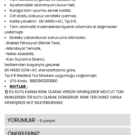
Ayarlanabilir alüminyum burun telli,
Kulağa tam uyumlu esnek lastikli,
Cilt dostu, kokusuz ve lateks içermez,
Kalite yönetimi : EN 14683+AC, Tip II R,
Tam otomatik makinelerde hijyenik ortamda el değmeden
üretilmiştir.
Ekoteks Labaratuvar sonucuna istinaden;
-Bakteri Filtrasyon Etkinlik Testi,
-Mikrobiyal Temizlik,
-Nefes Alabilirlik,
-Kan Sıçrama Direnci,
testlerinden başarıyla geçerek
EN 14683:2019+AC standartlarına göre,
Tip II R Medikal Yüz Maskesi uygunluğu sağlamıştır.
ÜTS Kodu :
8682943303060
NOTLAR :
1)
6'LI KUTU KARMA RENK OLARAK VERİLEN SİPARİŞLERDE MEVCUT TÜM
RENKLERDEN 1'ER KUTU OLARAK GÖNDERİLİR. RENK TERCİHİNİZ VARSA
SİPARİŞİNİZE NOT EKLEYEBİLİRSİNİZ.
YORUMLAR
- 5 yorum
ÖNERİLERİNİZ