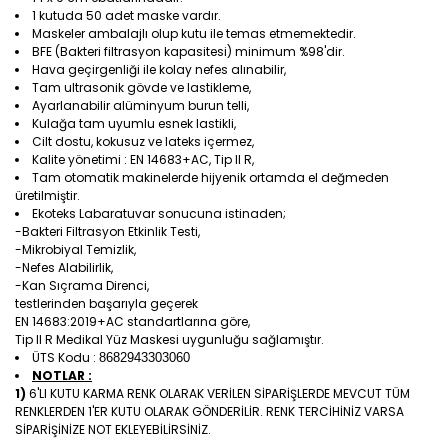
1 kutuda 50 adet maske vardır.
Maskeler ambalajlı olup kutu ile temas etmemektedir.
BFE (Bakteri filtrasyon kapasitesi) minimum %98'dir.
Hava geçirgenliği ile kolay nefes alınabilir,
Tam ultrasonik gövde ve lastikleme,
Ayarlanabilir alüminyum burun telli,
Kulağa tam uyumlu esnek lastikli,
Cilt dostu, kokusuz ve lateks içermez,
Kalite yönetimi : EN 14683+AC, Tip II R,
Tam otomatik makinelerde hijyenik ortamda el değmeden
üretilmiştir.
Ekoteks Labaratuvar sonucuna istinaden;
-Bakteri Filtrasyon Etkinlik Testi,
-Mikrobiyal Temizlik,
-Nefes Alabilirlik,
-Kan Sıçrama Direnci,
testlerinden başarıyla geçerek
EN 14683:2019+AC standartlarına göre,
Tip II R Medikal Yüz Maskesi uygunluğu sağlamıştır.
ÜTS Kodu :
8682943303060
NOTLAR :
1)
6'LI KUTU KARMA RENK OLARAK VERİLEN SİPARİŞLERDE MEVCUT TÜM
RENKLERDEN 1'ER KUTU OLARAK GÖNDERİLİR. RENK TERCİHİNİZ VARSA
SİPARİŞİNİZE NOT EKLEYEBİLİRSİNİZ.