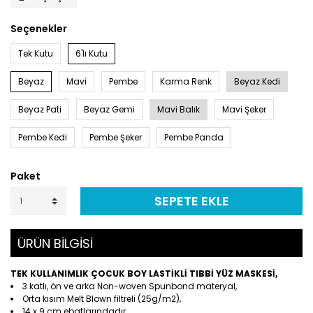
Seçenekler
Tek Kutu
6'lı Kutu
Beyaz
Mavi
Pembe
Karma Renk
Beyaz Kedi
Beyaz Pati
Beyaz Gemi
Mavi Balık
Mavi Şeker
Pembe Kedi
Pembe Şeker
Pembe Panda
Paket
SEPETE EKLE
ÜRÜN BİLGİSİ
TEK KULLANIMLIK ÇOCUK BOY LASTİKLİ TIBBİ YÜZ MASKESİ,
3 katlı, ön ve arka Non-woven Spunbond materyal,
Orta kısım Melt Blown filtreli (25g/m2),
14 x 9 cm ebatlarındadır.