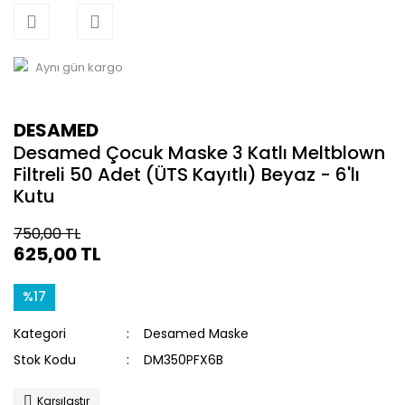
Aynı gün kargo
DESAMED
Desamed Çocuk Maske 3 Katlı Meltblown
Filtreli 50 Adet (ÜTS Kayıtlı) Beyaz - 6'lı
Kutu
750,00 TL
625,00 TL
%17
Kategori
Desamed Maske
Stok Kodu
DM350PFX6B
Karşılaştır